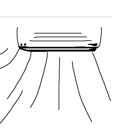
ホームページ無料診断
小規模事業者持続化補助金
IT導入補助金
バケモノ.jp