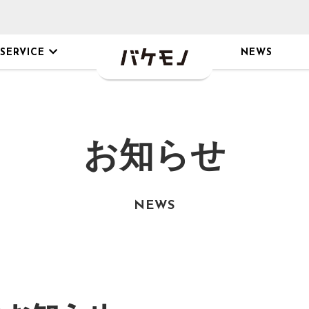
SERVICE
NEWS
P
RECRUIT
+ONE
印刷物制作
採用情報
その他サービス
お知らせ
新卒採用
写真撮影
NEWS
シ・カタログ・
パンフレット
経験者採用
採用企画
EMONO for Business / 
作
制作
・パッケージ