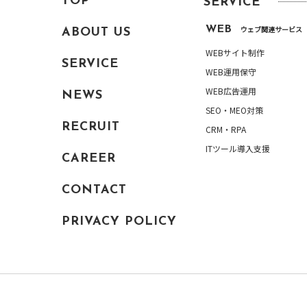
TOP
SERVICE
WEB
ウェブ関連サービス
ABOUT US
WEBサイト制作
SERVICE
WEB運用保守
WEB
ウェブ関連
WEB広告運用
NEWS
サービス
SEO・MEO対策
DTP
印刷物制作
RECRUIT
CRM・RPA
+ONE
その他サー
ITツール導入支援
ビス
CAREER
パンフレット
OWNED
自社サービ
ス
CONTACT
PRIVACY POLICY