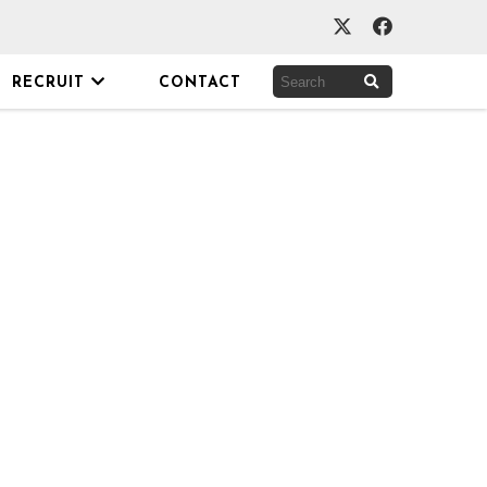
RECRUIT
CONTACT
OWNED
自社サービス
鉄壁のWordPress
EMONO / イラスト素材サイト
イラスト制
BAKEMONO-JACK
助けてバケモノさん
ブンセキー