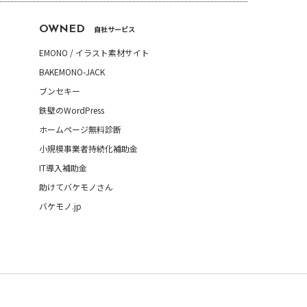
OWNED
自社サービス
EMONO / イラスト素材サイト
BAKEMONO-JACK
ブンセキー
鉄壁のWordPress
ホームページ無料診断
小規模事業者持続化補助金
IT導入補助金
助けてバケモノさん
バケモノ.jp