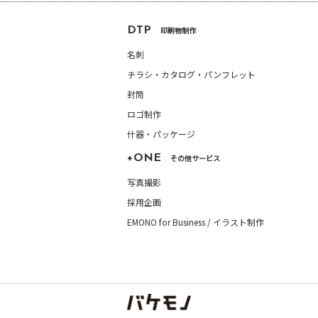
DTP
印刷物制作
名刺
チラシ・カタログ・
パンフレット
封筒
ロゴ制作
什器・パッケージ
+ONE
その他サービス
写真撮影
採用企画
EMONO for Business / イラスト制作