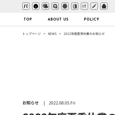
TOP
ABOUT US
POLICY
トップページ
NEWS
2022年度夏季休業のお知らせ
WEB
DT
ウェブ関連サービス
WEBサイト制作
名刺
WEB運用保守
チラ
WEB広告運用
封筒
SEO・MEO対策
ロゴ
お知らせ
2022.08.05.Fri
CRM・RPA
什器